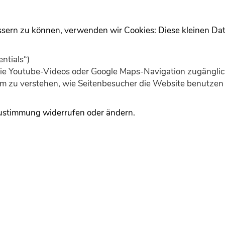
ssern zu können, verwenden wir Cookies: Diese kleinen Da
Home
Dokumentation
Theme
ntials“)
 wie Youtube-Videos oder Google Maps-Navigation zugänglic
 um zu verstehen, wie Seitenbesucher die Website benutz
s einfach
ustimmung widerrufen oder ändern.