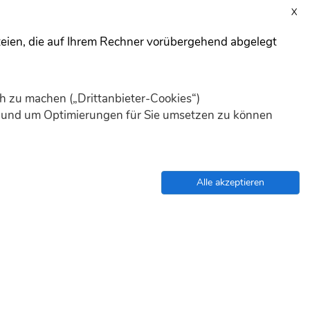
X
Anmelden
Registrieren
teien, die auf Ihrem Rechner vorübergehend abgelegt
s & Erweiterungen
Hosting
Forum
Support
h zu machen („Drittanbieter-Cookies“)
en und um Optimierungen für Sie umsetzen zu können
Alle akzeptieren