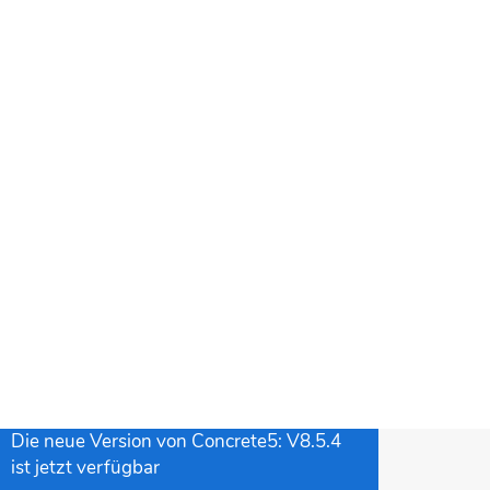
nkündigungen
14.10.2020
Relaunch von Concrete5.de, wir
wünschen viel Spass!
01.09.2020
Concrete5.de und Concrete5.org
arbeiten gemeinsam an der VERSION9
Lasst euch 2021 überraschen.
10.06.2020
Die neue Version von Concrete5: V8.5.4
ist jetzt verfügbar