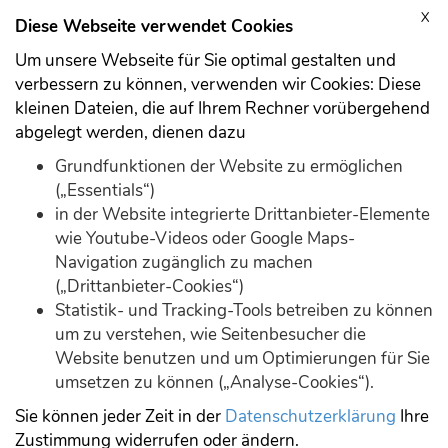
X
Anmelden
Registrieren
Diese Webseite verwendet Cookies
Um unsere Webseite für Sie optimal gestalten und
verbessern zu können, verwenden wir Cookies: Diese
kleinen Dateien, die auf Ihrem Rechner vorübergehend
abgelegt werden, dienen dazu
Datenschutz
Grundfunktionen der Website zu ermöglichen
(„Essentials“)
in der Website integrierte Drittanbieter-Elemente
Download
Demo
wie Youtube-Videos oder Google Maps-
Navigation zugänglich zu machen
(„Drittanbieter-Cookies“)
Statistik- und Tracking-Tools betreiben zu können
um zu verstehen, wie Seitenbesucher die
Datenschutz
Website benutzen und um Optimierungen für Sie
umsetzen zu können („Analyse-Cookies“).
Datenschutz wird von uns ernst genommen
Sie können jeder Zeit in der
Datenschutzerklärung
Ihre
Uns ist es ein sehr wichtiges Anliegen, den Schutz
Zustimmung widerrufen oder ändern.