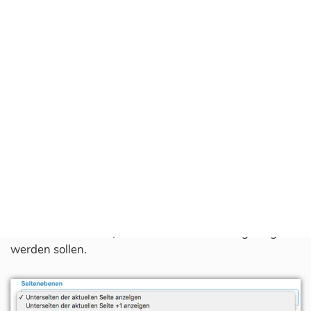
Keine
:
Es wird nur die oberste Ebene der Navigation
angezeigt.
Relevante Unterseiten
:
Es werden lediglich die Unterseiten jener Seite
angezeigt, die Sie sich unmittelbar anschauen.
Navigationspfad anzeigen
:
Es wird der Pfad angezeigt, der Sie zu der
aktuellen Seite geführt hat.
Alle anzeigen
:
Es werden alle Unterseiten angezeigt.
Seitenebenen:
Hier bestimmen Sie, wieviele Unterseiten angezeigt
werden sollen.