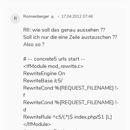
Ronnenberger
17.04.2012 07:46
R
RII: wie soll das genau aussehen ??
Soll ich nur die eine Zeile austauschen ??
Also so ?
# -- concrete5 urls start --
<IfModule mod_rewrite.c>
RewriteEngine On
RewriteBase /c5/
RewriteCond %{REQUEST_FILENAME} !-
f
RewriteCond %{REQUEST_FILENAME} !-
d
RewriteRule ^c5/(.*)$ index.php/$1 [L]
</IfModule>