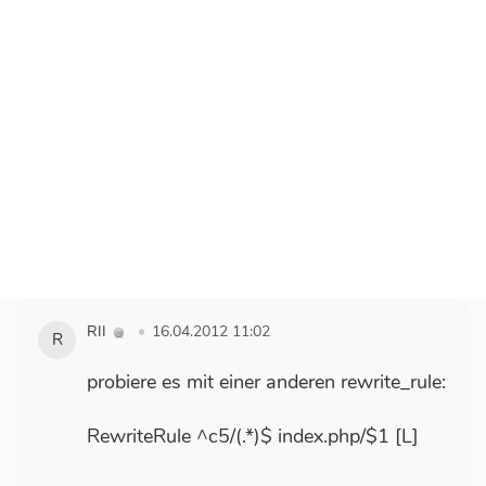
# -- concrete5 urls end --
Cache im Browser und Cache im c5 hatte
ich schon geleert.
Datei-Rechte:
ist es denn okay, wenn ich die Dateirechte
nun im Nachhinein abgeändert habe ?
RII
16.04.2012 11:02
R
probiere es mit einer anderen rewrite_rule:
RewriteRule ^c5/(.*)$ index.php/$1 [L]