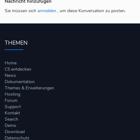
Nachricht hinzufügen
Sie müssen sich
anmelden
, um diese Konversation zu posten.
THEMEN
Home
C5 entdecken
News
Dokumentation
Themes & Erweiterungen
Hosting
Forum
Support
Kontakt
Search
Demo
Download
Datenschutz