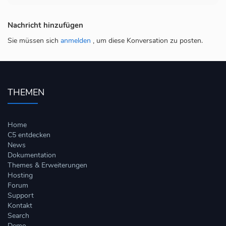
Nachricht hinzufügen
Sie müssen sich
anmelden
, um diese Konversation zu posten.
THEMEN
Home
C5 entdecken
News
Dokumentation
Themes & Erweiterungen
Hosting
Forum
Support
Kontakt
Search
Demo