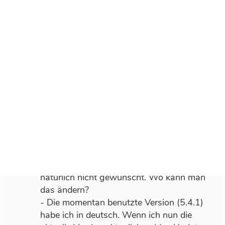
Verzeichnis kopiert. Und voilá, es hat
scheinbar alles geklappt.
Dann hat mein Mann noch die Domains
www.mydomain.de und mydomain.de auf
das Datenverzeichnis umgestellt.
Nur zwei Dinge werfen jetzt noch Fragen
auf:
- Ruft man im Browser mydomain.de auf,
macht concrete5 ein httpredirect auf die
subdomain in der c5 zuerst kopiert und
installiert wurde (test.mydomain.de). Im
Browser wird dann im Adressfeld
test.mydomain.de angezeigt. Das ist
natürlich nicht gewünscht. Wo kann man
das ändern?
- Die momentan benutzte Version (5.4.1)
habe ich in deutsch. Wenn ich nun die