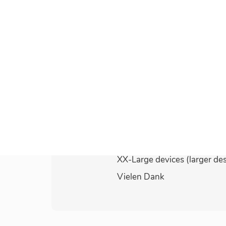
Hallo, ich verwende die neue
kann mir jemand mitteilen, 
Hamburger Menue für Verwe
Ich habe im Moment die Eim
Mobile menu breakpoint
Small Devices (landscape ph
Medium devices (tablets, le
Large devices (desktops, le
X-Large devices (large desk
XX-Large devices (larger de
Vielen Dank