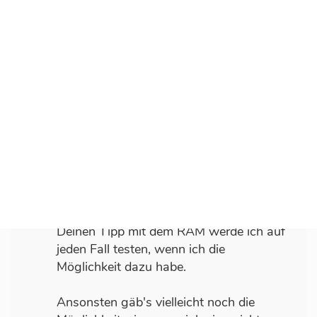
Ich geb dir vollkommen recht - auch ich
bin absolut begeistert von concrete5 und
möchte auch nicht auf ein anderes CMS
umsteigen.
Mir geht's eigentlich nur darum: Es kann
durchaus vorkommen, dass ein Kunde
darauf besteht, sein bisheriges Shared-
Hosting-Paket weiter zu nutzen. Und
genau für diesen Fall möchte ich eine
Lösung parat haben.
Deinen Tipp mit dem RAM werde ich auf
jeden Fall testen, wenn ich die
Möglichkeit dazu habe.
Ansonsten gäb's vielleicht noch die