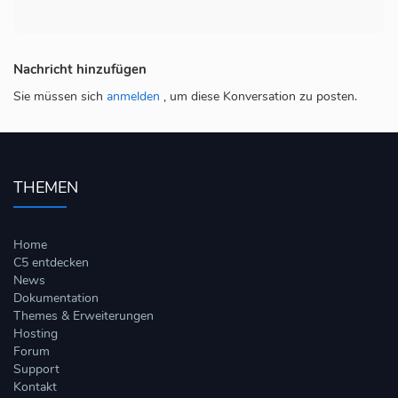
Nachricht hinzufügen
Sie müssen sich
anmelden
, um diese Konversation zu posten.
THEMEN
Home
C5 entdecken
News
Dokumentation
Themes & Erweiterungen
Hosting
Forum
Support
Kontakt