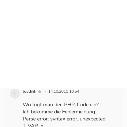
username,success:function()
{location.reload(true);}
});
}
} else {
ESC_key_count = 0;
}
});
});[/php]
toddihh
14.10.2011 10:54
T
Wo fügt man den PHP-Code ein?
Ich bekomme die Fehlermeldung:
Parse error: syntax error, unexpected
T_VAR in...