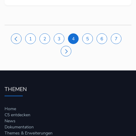
(AKTUELL)
1
2
3
4
5
6
7
THEMEN
Home
C5 entdecken
News
Dokumentation
Themes & Erweiterungen